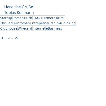
Herzliche Grüße
Tobias Kollmann
Startup
Roman
Buch
STARTUP.mord
Krimi
Thriller
Lernroman
Entrepreneurship
AudioKing
Clubhouse
Wirecard
Internet
eBusiness
Aktuelle Beiträge
Alle ansehen