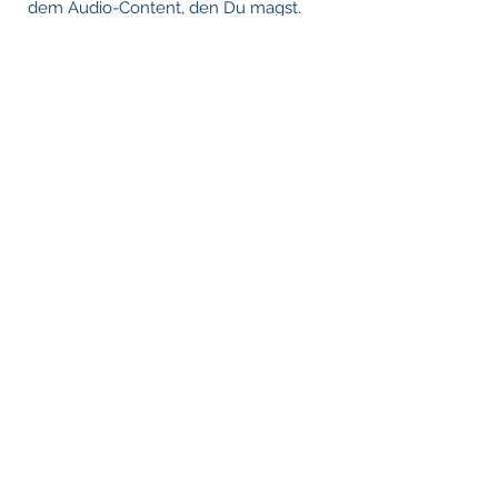
dem
Audio-Content, den Du magst.
Immer aktuell, immer spannend...
Oder Du machst einfach Deine eigene
Sendung. Schnell, einfach und
kostenlos für Dich und Deine Freunde
bei LEKIO.
Also: Sei schlau, lass das Radio aus und
mach LEKIO an!
www.lekio.de